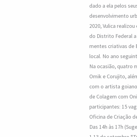
dado a ela pelos seu
desenvolvimento urba
2020, Vulica realizo
do Distrito Federal a
mentes criativas de 
local. No ano seguint
Na ocasião, quatro m
Omik e Corujito, alé
com o artista goian
de Colagem com Onio
participantes: 15 va
Oficina de Criação 
Das 14h às 17h (Suge
1 13 de setembro “