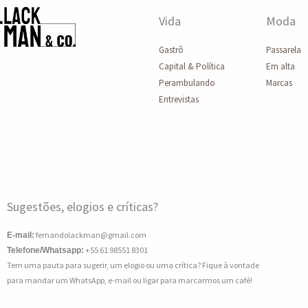
Vida
Moda
Gastrô
Passarela
Capital & Política
Em alta
Perambulando
Marcas
Entrevistas
Sugestões, elogios e críticas?
fernandolackman@gmail.com
E-mail:
+55 61 98551 8301
Telefone/Whatsapp:
Tem uma pauta para sugerir, um elogio ou uma crítica? Fique à vontade
para mandar um WhatsApp, e-mail ou ligar para marcarmos um café!