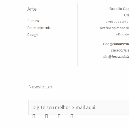
Arte
Brasília Cap
Cr
Cultura
Livro que conta
Entretenimento
história da moda de
e Distrit
Design
Por
@sindivest
curadoria 
de
@fernandol
Newsletter
E
-
m