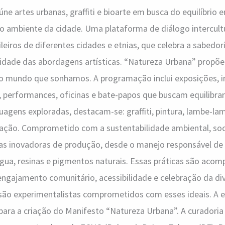
reúne artes urbanas, graffiti e bioarte em busca do equilíbrio 
 ambiente da cidade. Uma plataforma de diálogo intercultur
ileiros de diferentes cidades e etnias, que celebra a sabedo
rsidade das abordagens artísticas. “Natureza Urbana” propõ
do mundo que sonhamos. A programação inclui exposições, 
as, performances, oficinas e bate-papos que buscam equilibrar
agens exploradas, destacam-se: graffiti, pintura, lambe-lamb
tação. Comprometido com a sustentabilidade ambiental, soc
icas inovadoras de produção, desde o manejo responsável de
água, resinas e pigmentos naturais. Essas práticas são ac
engajamento comunitário, acessibilidade e celebração da di
são experimentalistas comprometidos com esses ideais. A e
para a criação do Manifesto “Natureza Urbana”. A curadoria 