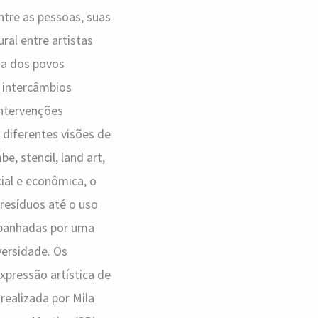
entre as pessoas, suas
al entre artistas
ria dos povos
e intercâmbios
intervenções
 diferentes visões de
e, stencil, land art,
ial e econômica, o
 resíduos até o uso
ompanhadas por uma
versidade. Os
xpressão artística de
realizada por Mila