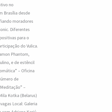
ativo no
m Brasília desde
safiando moradores
Conic. Diferentes
ositivas para o
rticipação do Vulica.
, Ramon Phantom,
lino, e de estêncil
omática” – Oficina
 Número de
e Meditação” –
ila Kotka (Belarus)
vagas Local: Galeria
 com Adriane Kariú