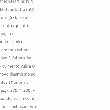
amon Martins (SP),
 Mateus Dutra (GO),
Toes (SP). Esse
s prontas quanto
riação e
do o público a
vimento cultural
tivo à Cultura. Se
 Movimento Vulica O
z novo dinamismo ao
 dos 10 anos do
rus, de 2014 a 2019.
 cidade, assim como
 nome carinhosamente