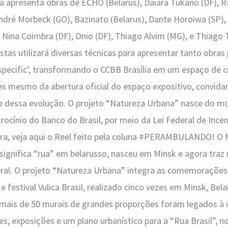
a apresenta obras de ECHO (Belarus), Daiara Tukano (DF), R
André Morbeck (GO), Bazinato (Belarus), Dante Horoiwa (SP),
, Nina Coimbra (DF), Onio (DF), Thiago Alvim (MG), e Thiago 
istas utilizará diversas técnicas para apresentar tanto obra
 specific’, transformando o CCBB Brasília em um espaço de c
s mesmo da abertura oficial do espaço expositivo, convidan
te dessa evolução. O projeto “Natureza Urbana” nasce do mo
trocínio do Banco do Brasil, por meio da Lei Federal de Incen
xtra, veja aqui o Reel feito pela coluna #PERAMBULANDO! O
e significa “rua” em belarusso, nasceu em Minsk e agora tra
eral. O projeto “Natureza Urbana” integra as comemorações
 festival Vulica Brasil, realizado cinco vezes em Minsk, Bela
 mais de 50 murais de grandes proporções foram legados à
ões, exposições e um plano urbanístico para a “Rua Brasil”,