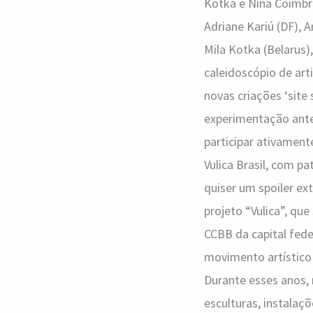
Kotka e Nina Coimbr
Adriane Kariú (DF), 
Mila Kotka (Belarus)
caleidoscópio de art
novas criações ‘site
experimentação ante
participar ativamen
Vulica Brasil, com pa
quiser um spoiler e
projeto “Vulica”, qu
CCBB da capital fed
movimento artístico e
Durante esses anos,
esculturas, instalaç