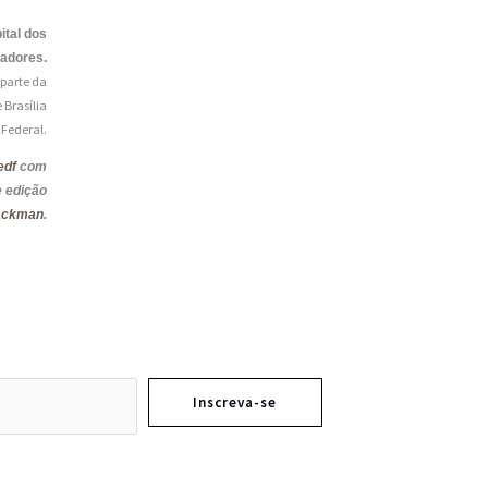
ital dos
iadores.
 parte da
 Brasília
o Federal.
edf
com
e edição
ackman
.
Inscreva-se