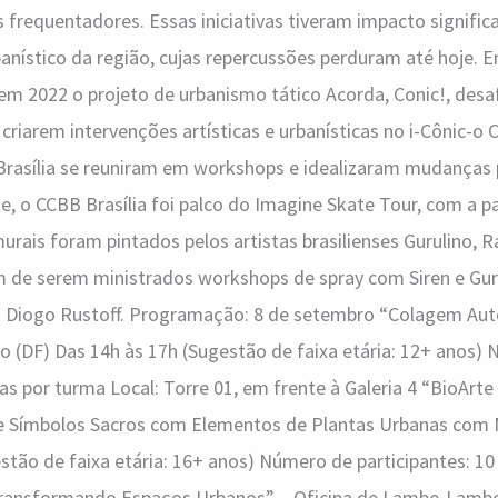
s frequentadores. Essas iniciativas tiveram impacto signific
nístico da região, cujas repercussões perduram até hoje. E
u em 2022 o projeto de urbanismo tático Acorda, Conic!, de
 criarem intervenções artísticas e urbanísticas no i-Cônic-o 
Brasília se reuniram em workshops e idealizaram mudanças p
e, o CCBB Brasília foi palco do Imagine Skate Tour, com a pa
urais foram pintados pelos artistas brasilienses Gurulino
m de serem ministrados workshops de spray com Siren e Guru
o Diogo Rustoff. Programação: 8 de setembro “Colagem Aut
 (DF) Das 14h às 17h (Sugestão de faixa etária: 12+ anos)
gas por turma Local: Torre 01, em frente à Galeria 4 “BioArt
de Símbolos Sacros com Elementos de Plantas Urbanas com M
stão de faixa etária: 16+ anos) Número de participantes: 10 
Transformando Espaços Urbanos” – Oficina de Lambe-Lambe