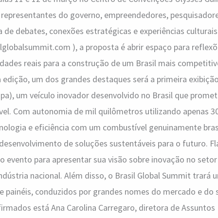
, representantes do governo, empreendedores, pesquisadore
 de debates, conexões estratégicas e experiências culturais
lglobalsummit.com ), a proposta é abrir espaço para reflexõ
idades reais para a construção de um Brasil mais competitiv
ta edição, um dos grandes destaques será a primeira exibiç
apa), um veículo inovador desenvolvido no Brasil que promet
el. Com autonomia de mil quilômetros utilizando apenas 30 
ologia e eficiência com um combustível genuinamente brasi
 desenvolvimento de soluções sustentáveis para o futuro. Fl
 no evento para apresentar sua visão sobre inovação no seto
indústria nacional. Além disso, o Brasil Global Summit trar
 e painéis, conduzidos por grandes nomes do mercado e do s
firmados está Ana Carolina Carregaro, diretora de Assuntos 