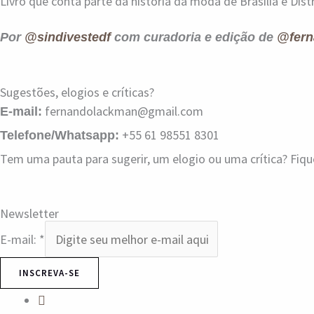
Livro que conta parte da história da moda de Brasília e Distr
Por
@sindivestedf
com curadoria e edição de
@fern
Sugestões, elogios e críticas?
fernandolackman@gmail.com
E-mail:
+55 61 98551 8301
Telefone/Whatsapp:
Tem uma pauta para sugerir, um elogio ou uma crítica? Fiq
Newsletter
E-mail:
*
INSCREVA-SE