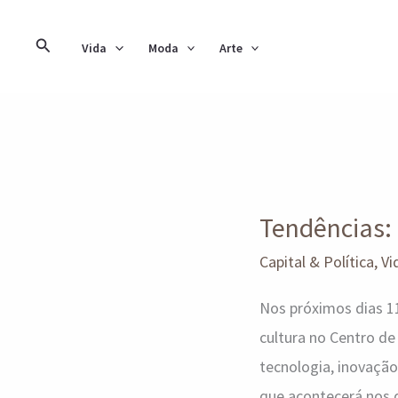
Ir
para
Pesquisar
Vida
Moda
Arte
o
conteúdo
Tendências:
Brasil
Tendências:
Global
Summit
Capital & Política
,
Vi
2025
Nos próximos dias 1
cultura no Centro de
tecnologia, inovação
que acontecerá nos 