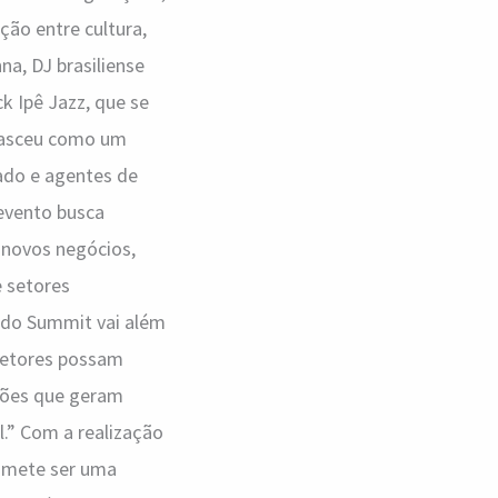
ção entre cultura,
a, DJ brasiliense
k Ipê Jazz, que se
 nasceu como um
ado e agentes de
 evento busca
 novos negócios,
 setores
 do Summit vai além
 setores possam
exões que geram
l.” Com a realização
romete ser uma