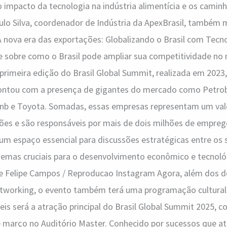
 impacto da tecnologia na indústria alimentícia e os camin
ulo Silva, coordenador de Indústria da ApexBrasil, também
 nova era das exportações: Globalizando o Brasil com Tecno
e sobre como o Brasil pode ampliar sua competitividade no
primeira edição do Brasil Global Summit, realizada em 2023,
 contou com a presença de gigantes do mercado como Petrob
rbnb e Toyota. Somadas, essas empresas representam um va
lhões e são responsáveis por mais de dois milhões de empreg
m espaço essencial para discussões estratégicas entre os s
emas cruciais para o desenvolvimento econômico e tecnológ
e Felipe Campos / Reproducao Instagram Agora, além dos d
tworking, o evento também terá uma programação cultural 
s será a atração principal do Brasil Global Summit 2025, 
de março no Auditório Master. Conhecido por sucessos que a