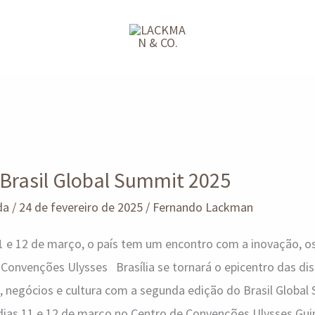
 Brasil Global Summit 2025
da
/
24 de fevereiro de 2025
/
Fernando Lackman
1 e 12 de março, o país tem um encontro com a inovação, os
 Convenções Ulysses Brasília se tornará o epicentro das di
, negócios e cultura com a segunda edição do Brasil Global
dias 11 e 12 de março no Centro de Convenções Ulysses Gui