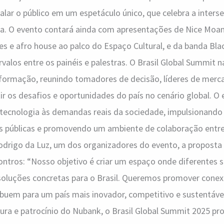
r o público em um espetáculo único, que celebra a interse
ia. O evento contará ainda com apresentações de Nice Moann
des e afro house ao palco do Espaço Cultural, e da banda Blac
rvalos entre os painéis e palestras. O Brasil Global Summit
ormação, reunindo tomadores de decisão, líderes de merc
r os desafios e oportunidades do país no cenário global. O
 tecnologia às demandas reais da sociedade, impulsionando
s públicas e promovendo um ambiente de colaboração entre
Rodrigo da Luz, um dos organizadores do evento, a proposta
ontros: “Nosso objetivo é criar um espaço onde diferentes
r soluções concretas para o Brasil. Queremos promover con
ibuem para um país mais inovador, competitivo e sustentáve
tura e patrocínio do Nubank, o Brasil Global Summit 2025 p