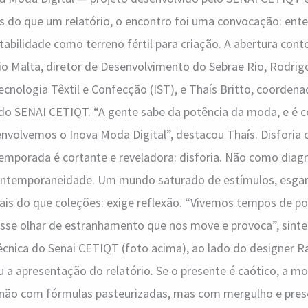
is do que um relatório, o encontro foi uma convocação: ent
tabilidade como terreno fértil para criação. A abertura con
io Malta, diretor de Desenvolvimento do Sebrae Rio, Rodrig
ecnologia Têxtil e Confecção (IST), e Thaís Britto, coorden
do SENAI CETIQT. “A gente sabe da potência da moda, e é c
nvolvemos o Inova Moda Digital”, destacou Thaís. Disforia 
temporada é cortante e reveladora: disforia. Não como dia
ontemporaneidade. Um mundo saturado de estímulos, esgar
is do que coleções: exige reflexão. “Vivemos tempos de poli
esse olhar de estranhamento que nos move e provoca”, sinte
écnica do Senai CETIQT (foto acima), ao lado do designer R
u a apresentação do relatório. Se o presente é caótico, a
E não com fórmulas pasteurizadas, mas com mergulho e pre