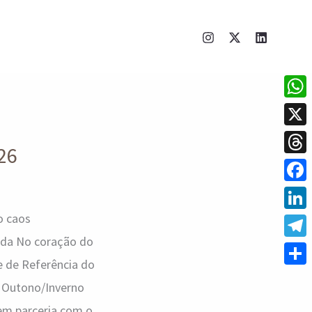
What
X
026
Thre
Face
o caos
Linke
oda No coração do
Tele
e de Referência do
Shar
s Outono/Inverno
em parceria com o