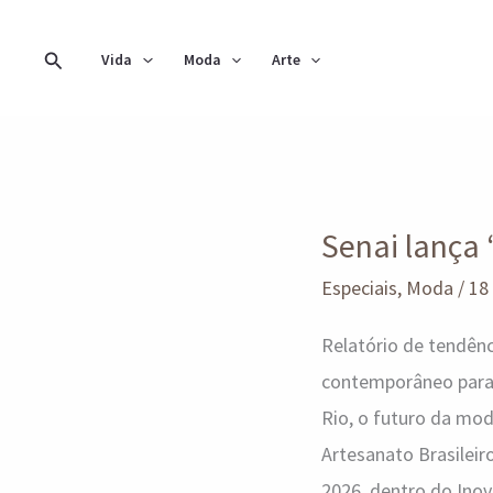
Ir
para
Pesquisar
Vida
Moda
Arte
o
conteúdo
Senai
Senai lança 
lança
“Disforia
Especiais
,
Moda
/
18
Criativa”
Relatório de tendên
para
contemporâneo para 
o
Rio, o futuro da mod
inverno
Artesanato Brasilei
2026
2026, dentro do Ino