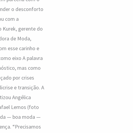
ender o desconforto
tou com a
o Kurek, gerente do
adora de Moda,
om esse carinho e
como eixo A palavra
gnóstico, mas como
çado por crises
crise e transição. A
tizou Angélica
afael Lemos (foto
 moda — boa moda —
sença. “Precisamos