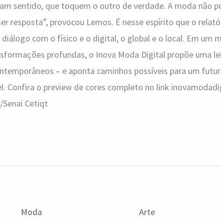
am sentido, que toquem o outro de verdade. A moda não p
er resposta”, provocou Lemos. É nesse espírito que o relat
m diálogo com o físico e o digital, o global e o local. Em u
formações profundas, o Inova Moda Digital propõe uma leitu
ontemporâneos – e aponta caminhos possíveis para um futu
el. Confira o preview de cores completo no link inovamodadi
/Senai Cetiqt
Moda
Arte