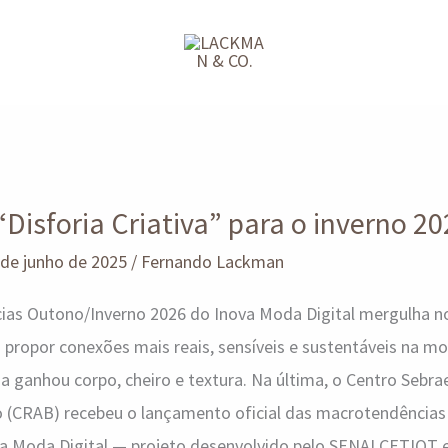
“Disforia Criativa” para o inverno 2
 de junho de 2025
/
Fernando Lackman
cias Outono/Inverno 2026 do Inova Moda Digital mergulha n
propor conexões mais reais, sensíveis e sustentáveis na m
a ganhou corpo, cheiro e textura. Na última, o Centro Sebra
ro (CRAB) recebeu o lançamento oficial das macrotendência
va Moda Digital — projeto desenvolvido pelo SENAI CETIQT 