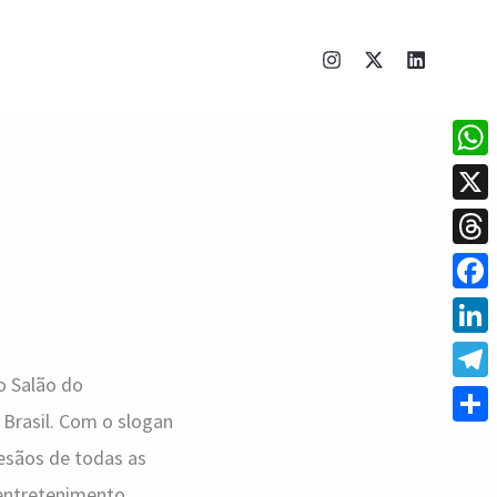
What
X
Thre
Face
Linke
o Salão do
Tele
 Brasil. Com o slogan
Shar
tesãos de todas as
 entretenimento