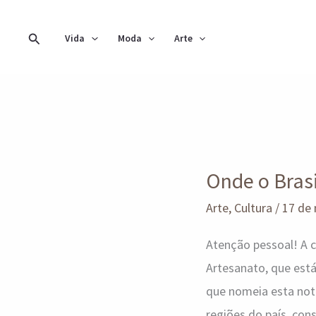
Ir
para
Pesquisar
Vida
Moda
Arte
o
conteúdo
Onde
o
Onde o Brasi
Brasil
encontra
Arte
,
Cultura
/
17 de
sua
Atenção pessoal! A
arte
Artesanato, que está
que nomeia esta noti
regiões do país, co