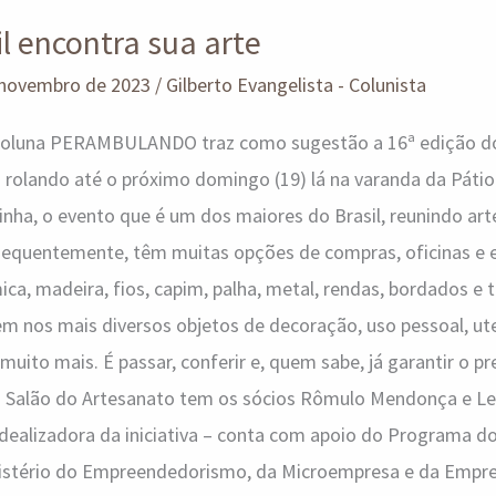
l encontra sua arte
 novembro de 2023
/
Gilberto Evangelista - Colunista
 coluna PERAMBULANDO traz como sugestão a 16ª edição d
 rolando até o próximo domingo (19) lá na varanda da Pátio
nha, o evento que é um dos maiores do Brasil, reunindo ar
nsequentemente, têm muitas opções de compras, oficinas e
mica, madeira, fios, capim, palha, metal, rendas, bordados e 
em nos mais diversos objetos de decoração, uso pessoal, ute
muito mais. É passar, conferir e, quem sabe, já garantir o pr
o Salão do Artesanato tem os sócios Rômulo Mendonça e Le
dealizadora da iniciativa – conta com apoio do Programa d
inistério do Empreendedorismo, da Microempresa e da Emp