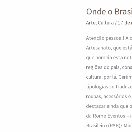
Onde o Brasi
Onde
o
Arte
,
Cultura
/
17 de
Brasil
Atenção pessoal! A
encontra
Artesanato, que está
sua
que nomeia esta noti
arte
regiões do país, co
cultural por lá. Cerâ
tipologias se traduz
roupas, acessórios e 
destacar ainda que 
da Rome Eventos – i
Brasileiro (PAB)/ M