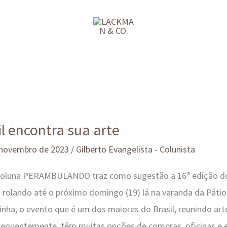
l encontra sua arte
 novembro de 2023
/
Gilberto Evangelista - Colunista
 coluna PERAMBULANDO traz como sugestão a 16ª edição d
 rolando até o próximo domingo (19) lá na varanda da Pátio
nha, o evento que é um dos maiores do Brasil, reunindo ar
nsequentemente, têm muitas opções de compras, oficinas e