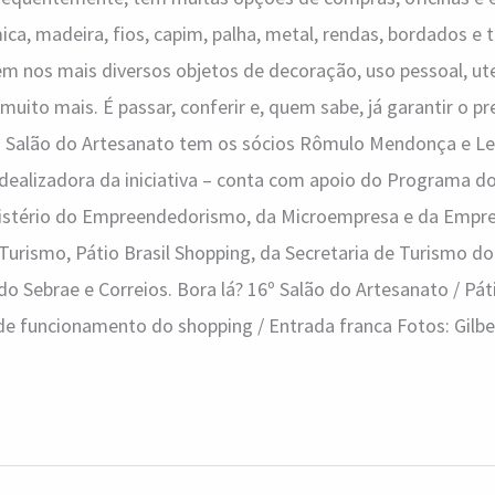
mica, madeira, fios, capim, palha, metal, rendas, bordados e 
em nos mais diversos objetos de decoração, uso pessoal, ute
muito mais. É passar, conferir e, quem sabe, já garantir o pr
o Salão do Artesanato tem os sócios Rômulo Mendonça e Le
dealizadora da iniciativa – conta com apoio do Programa d
inistério do Empreendedorismo, da Microempresa e da Emp
 Turismo, Pátio Brasil Shopping, da Secretaria de Turismo do
do Sebrae e Correios. Bora lá? 16º Salão do Artesanato / Páti
de funcionamento do shopping / Entrada franca Fotos: Gilbe