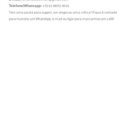
+55 61 98551 8301
Telefone/Whatsapp:
Tem uma pauta para sugerir, um elogio ou uma crítica? Fique à vontade
para mandar um WhatsApp, e-mail ou ligar para marcarmos um café!