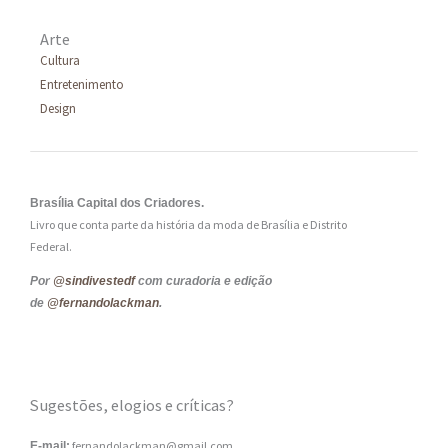
Arte
Cultura
Entretenimento
Design
Brasília Capital dos Criadores.
Livro que conta parte da história da moda de Brasília e Distrito
Federal.
Por
@sindivestedf
com curadoria e edição
de
@fernandolackman
.
Sugestões, elogios e críticas?
fernandolackman@gmail.com
E-mail: