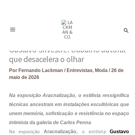
Ir
para
Pesq
o
conteúdo
Gustavo Silvestre: trabalho autoral
que desacelera o olhar
Por
Fernando Lackman
/
Entrevistas
,
Moda
/
26 de
maio de 2026
Na exposição Aracnalização, o estilista ressignifica
técnicas ancestrais em instalações escultóricas que
unem memória, sofisticação e resistência no espaço
intimista da galeria de Carlos Penna
Na exposição
, o estilista
Aracnalização
Gustavo