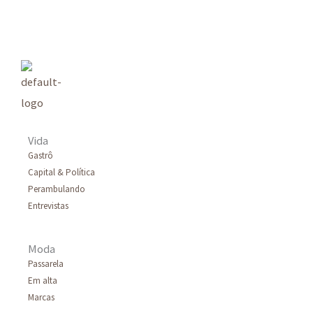
q
u
i
s
a
r
Vida
p
Gastrô
Capital & Política
o
Perambulando
r
Entrevistas
:
Moda
Passarela
Em alta
Marcas