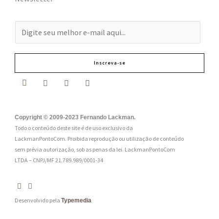
E
-
m
Inscreva-se
a
i
l
:
Copyright © 2009-2023 Fernando Lackman.
Todo o conteúdo deste site é de uso exclusivo da
*
LackmanPontoCom. Proibida reprodução ou utilização de conteúdo
sem prévia autorização, sob as penas da lei.
LackmanPontoCom
LTDA – CNPJ/MF 21.789.989/0001-34
Desenvolvido pela
Typemedia