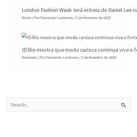
London Fashion Week terá estreia de Daniel Lee n
Moda
/ Por
Fernando Lackman
/
3 de fevereiro de 2023
ID:Rio mostra que moda carioca continua viva e f
Passarela
/ Por
Fernando Lackman
/
3 de fevereiro de 2023
P
e
s
q