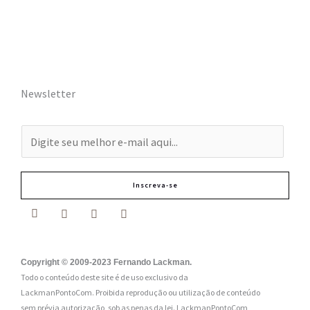
Newsletter
E
-
m
Inscreva-se
a
i
l
:
Copyright © 2009-2023 Fernando Lackman.
Todo o conteúdo deste site é de uso exclusivo da
*
LackmanPontoCom. Proibida reprodução ou utilização de conteúdo
sem prévia autorização, sob as penas da lei.
LackmanPontoCom