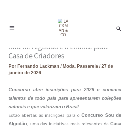
Ir
para
Pesq
o
conteúdo
Sou de Algodão e a chance para
Casa de Criadores
Por
Fernando Lackman
/
Moda
,
Passarela
/
27 de
janeiro de 2026
Concurso abre inscrições para 2026 e convoca
talentos de todo país para apresentarem coleções
naturais e que valorizam o Brasil
Estão abertas as inscrições para o
Concurso Sou de
, uma das iniciativas mais relevantes da
Algodão
Casa