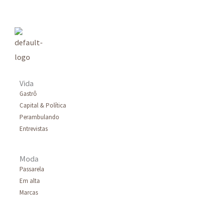
u
i
s
a
r
Vida
p
Gastrô
Capital & Política
o
Perambulando
r
Entrevistas
:
Moda
Passarela
Em alta
Marcas