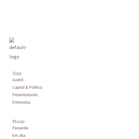
s
q
u
i
s
a
r
Vida
p
Gastrô
Capital & Política
o
Perambulando
r
Entrevistas
:
Moda
Passarela
Em alta