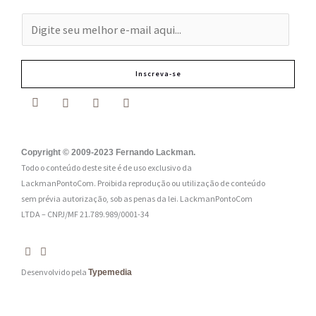
E
-
m
Inscreva-se
a
i
l
:
Copyright © 2009-2023 Fernando Lackman.
Todo o conteúdo deste site é de uso exclusivo da
*
LackmanPontoCom. Proibida reprodução ou utilização de conteúdo
sem prévia autorização, sob as penas da lei.
LackmanPontoCom
LTDA – CNPJ/MF 21.789.989/0001-34
Desenvolvido pela
Typemedia