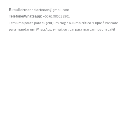
fernandolackman@gmail.com
E-mail:
+55 61 98551 8301
Telefone/Whatsapp:
Tem uma pauta para sugerir, um elogio ou uma crítica? Fique à vontade
para mandar um WhatsApp, e-mail ou ligar para marcarmos um café!