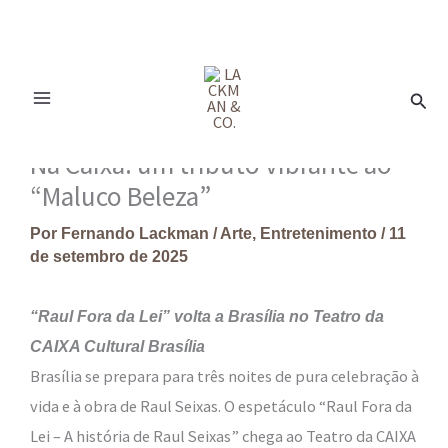
Ir
para
Pesq
o
conteúdo
Na Caixa: um tributo vibrante ao
“Maluco Beleza”
Por
Fernando Lackman
/
Arte
,
Entretenimento
/
11
de setembro de 2025
“Raul Fora da Lei” volta a Brasília no Teatro da
CAIXA Cultural Brasília
Brasília se prepara para três noites de pura celebração à
vida e à obra de Raul Seixas. O espetáculo “Raul Fora da
Lei – A história de Raul Seixas” chega ao Teatro da CAIXA