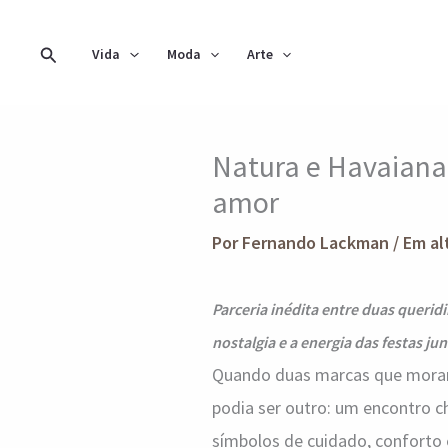
Ir
para
Pesquisar
Vida
Moda
Arte
o
conteúdo
Natura e Havaiana
amor
Por
Fernando Lackman
/
Em al
Parceria inédita entre duas querid
nostalgia e a energia das festas ju
Quando duas marcas que moram n
podia ser outro: um encontro c
símbolos de cuidado, conforto 