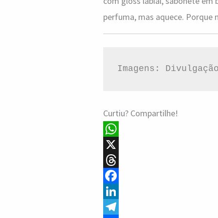
com gloss labial, sabonete em 
perfuma, mas aquece. Porque n
Imagens: Divulgaçã
Curtiu? Compartilhe!
W
h
X
a
T
t
h
F
s
r
a
L