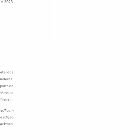
de 2023
pital dos
iadores.
 parte da
 Brasília
o Federal.
tedf
com
 e edição
lackman
.