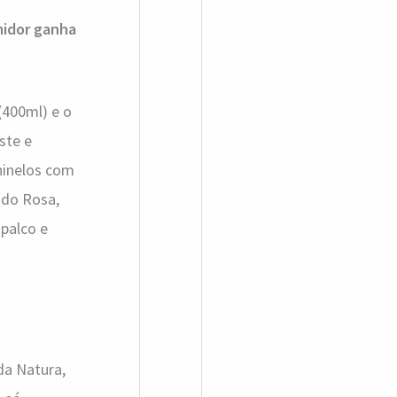
midor ganha
(400ml) e o
ste e
hinelos com
ndo Rosa,
 palco e
da Natura,