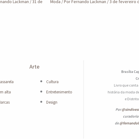
rnando Lackman
/
31 de
Moda
/ Por
Fernando Lackman
/
3 de fevereiro 
Arte
Brasília Ca
Cr
assarela
Cultura
Livro que conta
m alta
Entretenimento
história da moda de
e Distrit
arcas
Design
Por
@sindives
curadoria
de
@fernando