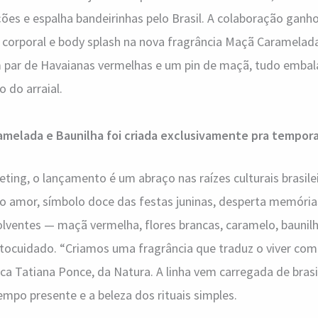
ões e espalha bandeirinhas pelo Brasil. A colaboração ganh
e corporal e body splash na nova fragrância Maçã Caramelad
 par de Havaianas vermelhas e um pin de maçã, tudo emba
o do arraial.
amelada e Baunilha foi criada exclusivamente pra tempor
ing, o lançamento é um abraço nas raízes culturais brasilei
do amor, símbolo doce das festas juninas, desperta memória
lventes — maçã vermelha, flores brancas, caramelo, baunil
tocuidado. “Criamos uma fragrância que traduz o viver com
ca Tatiana Ponce, da Natura. A linha vem carregada de brasi
tempo presente e a beleza dos rituais simples.