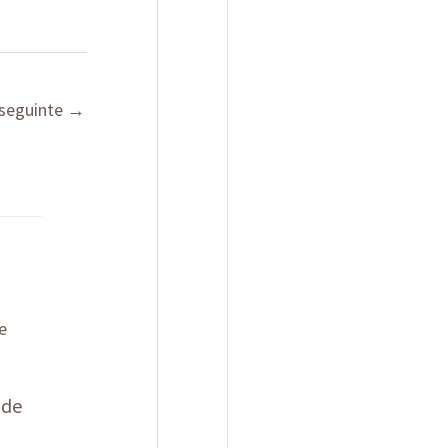
seguinte
→
 de