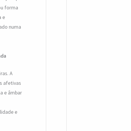
a
ou forma
r
a e
p
lado numa
o
r
ada
:
ras. A
s afetivas
ha e âmbar
lidade e