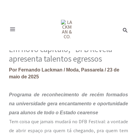
Ir
para
Pesq
o
conteúdo
Em novo capítulo, “DFB Revela”
apresenta talentos egressos
Por
Fernando Lackman
/
Moda
,
Passarela
/
23 de
maio de 2025
Programa de reconhecimento de recém formados
na universidade gera encantamento e oportunidade
para alunos de todo o Estado cearense
Tem coisa que jamais mudará no DFB Festival: a vontade
de abrir espaço pra quem tá chegando, pra quem tem