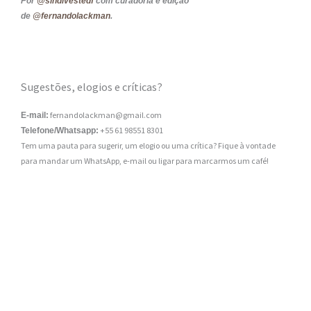
Por
@sindivestedf
com curadoria e edição
de
@fernandolackman
.
Sugestões, elogios e críticas?
fernandolackman@gmail.com
E-mail:
+55 61 98551 8301
Telefone/Whatsapp:
Tem uma pauta para sugerir, um elogio ou uma crítica? Fique à vontade
para mandar um WhatsApp, e-mail ou ligar para marcarmos um café!