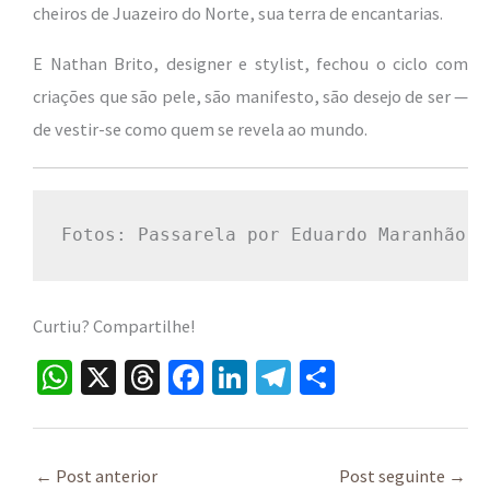
cheiros de Juazeiro do Norte, sua terra de encantarias.
E Nathan Brito, designer e stylist, fechou o ciclo com
criações que são pele, são manifesto, são desejo de ser —
de vestir-se como quem se revela ao mundo.
Fotos: Passarela por Eduardo Maranhão /
Curtiu? Compartilhe!
W
X
T
Fa
Li
Te
S
h
hr
ce
n
le
h
at
ea
b
ke
gr
ar
sA
ds
o
dI
a
e
←
Post anterior
Post seguinte
→