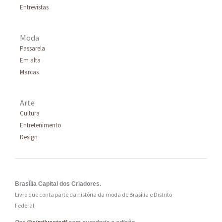
r
Entrevistas
:
Moda
Passarela
Em alta
Marcas
Arte
Cultura
Entretenimento
Design
Brasília Capital dos Criadores.
Livro que conta parte da história da moda de Brasília e Distrito
Federal.