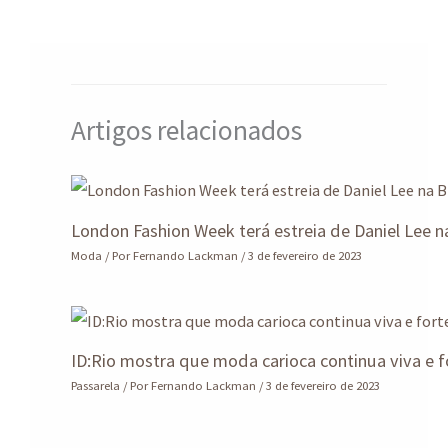
p
o
n
m
p
k
Artigos relacionados
London Fashion Week terá estreia de Daniel Lee n
Moda
/ Por
Fernando Lackman
/
3 de fevereiro de 2023
ID:Rio mostra que moda carioca continua viva e f
Passarela
/ Por
Fernando Lackman
/
3 de fevereiro de 2023