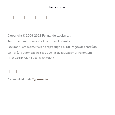
m
Inscreva-se
a
i
l
:
Copyright © 2009-2023 Fernando Lackman.
Todo o conteúdo deste site é de uso exclusivo da
*
LackmanPontoCom. Proibida reprodução ou utilização de conteúdo
sem prévia autorização, sob as penas da lei.
LackmanPontoCom
LTDA – CNPJ/MF 21.789.989/0001-34
Desenvolvido pela
Typemedia