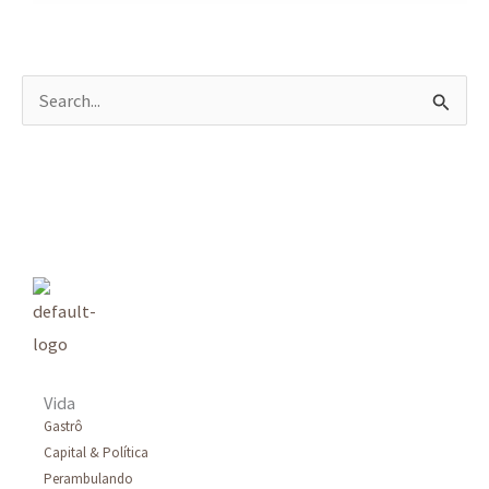
P
e
s
q
u
i
s
a
r
Vida
p
Gastrô
Capital & Política
o
Perambulando