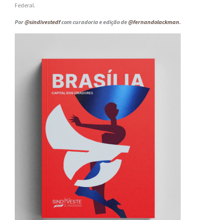
Federal.
Por
@sindivestedf
com curadoria e edição de
@fernandolackman
.