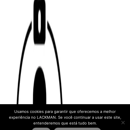
Usamos cookies para garantir que oferecemos a melhor
experiência no LACKMAN. Se você continuar a usar este site,
entenderemos que está tudo bem.