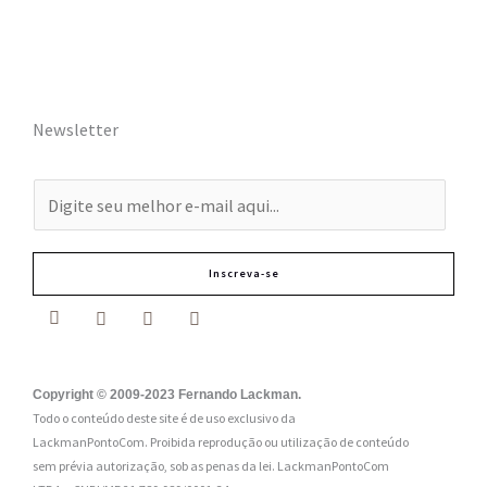
Newsletter
E
-
m
Inscreva-se
a
i
l
:
Copyright © 2009-2023 Fernando Lackman.
Todo o conteúdo deste site é de uso exclusivo da
*
LackmanPontoCom. Proibida reprodução ou utilização de conteúdo
sem prévia autorização, sob as penas da lei.
LackmanPontoCom