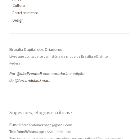
Cultura
Entretenimento
Design
Brasília Capital dos Criadores.
Livro que conta parte da história da moda de Brasília e Distrito
Federal.
Por
@sindivestedf
com curadoria e edição
de
@fernandolackman
.
Sugestões, elogios e críticas?
fernandolackman@gmail.com
E-mail:
+55 61 98551 8301
Telefone/Whatsapp:
Tem uma pauta para sugerir, um elogio ou uma crítica? Fique à vontade