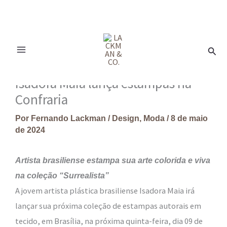
Ir
para
Pesq
o
conteúdo
Isadora Maia lança estampas na
Confraria
Por
Fernando Lackman
/
Design
,
Moda
/
8 de maio
de 2024
Artista brasiliense estampa sua arte colorida e viva
na coleção “Surrealista”
A jovem artista plástica brasiliense Isadora Maia irá
lançar sua próxima coleção de estampas autorais em
tecido, em Brasília, na próxima quinta-feira, dia 09 de