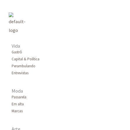
u
i
s
a
r
Vida
p
Gastrô
Capital & Política
o
Perambulando
r
Entrevistas
:
Moda
Passarela
Em alta
Marcas
Arte