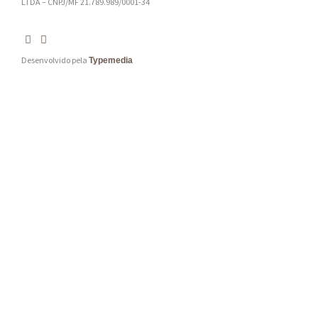
LTDA – CNPJ/MF 21.789.989/0001-34
Desenvolvido pela
Typemedia