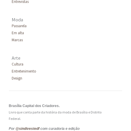
Entrevistas
:
Moda
Passarela
Em alta
Marcas
Arte
Cultura
Entretenimento
Design
Brasília Capital dos Criadores.
Livro que conta parte da história da moda de Brasília e Distrito
Federal.
Por
@sindivestedf
com curadoria e edição