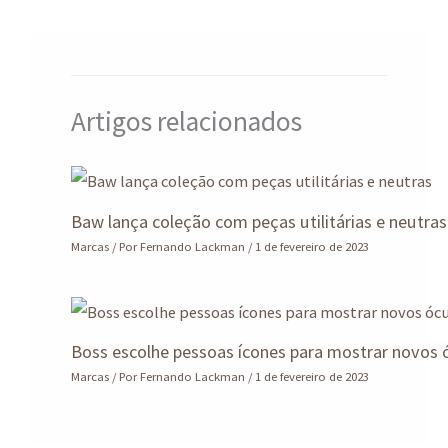
p
o
n
m
p
k
Artigos relacionados
Baw lança coleção com peças utilitárias e neutras
Marcas
/ Por
Fernando Lackman
/
1 de fevereiro de 2023
Boss escolhe pessoas ícones para mostrar novos 
Marcas
/ Por
Fernando Lackman
/
1 de fevereiro de 2023