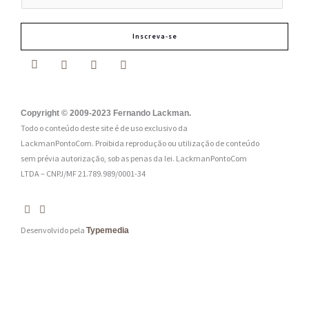
-
m
Inscreva-se
a
i
l
:
Copyright © 2009-2023 Fernando Lackman.
Todo o conteúdo deste site é de uso exclusivo da
*
LackmanPontoCom. Proibida reprodução ou utilização de conteúdo
sem prévia autorização, sob as penas da lei.
LackmanPontoCom
LTDA – CNPJ/MF 21.789.989/0001-34
Desenvolvido pela
Typemedia