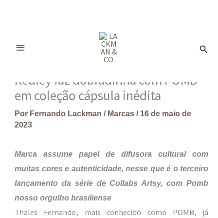
Ir
para
Pesq
o
conteúdo
Redley faz dobradinha com POMB
em coleção cápsula inédita​
Por
Fernando Lackman
/
Marcas
/
16 de maio de
2023
Marca assume papel de difusora cultural com
muitas cores e autenticidade, nesse que é o terceiro
lançamento da série de Collabs Artsy, com Pomb
nosso orgulho brasiliense
Thales Fernando, mais conhecido como POMB, já