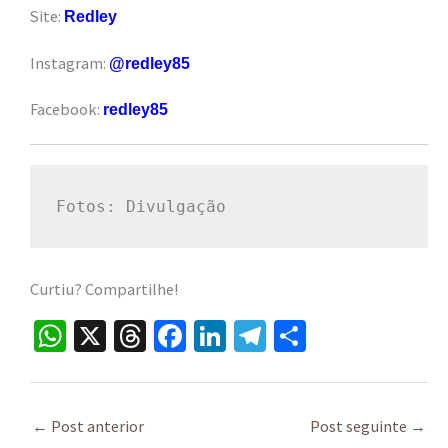
Site:
Redley
Instagram:
@redley85
Facebook:
redley85
Fotos: Divulgação
Curtiu? Compartilhe!
W
X
T
Fa
Li
Te
S
h
hr
ce
n
le
h
at
ea
b
ke
gr
ar
sA
ds
o
dI
a
e
←
Post anterior
Post seguinte
→