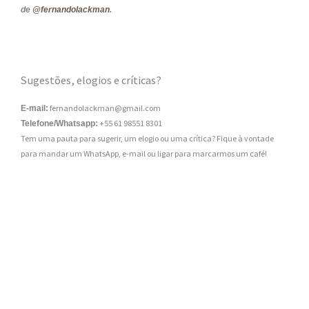
de
@fernandolackman
.
Sugestões, elogios e críticas?
fernandolackman@gmail.com
E-mail:
+55 61 98551 8301
Telefone/Whatsapp:
Tem uma pauta para sugerir, um elogio ou uma crítica? Fique à vontade
para mandar um WhatsApp, e-mail ou ligar para marcarmos um café!