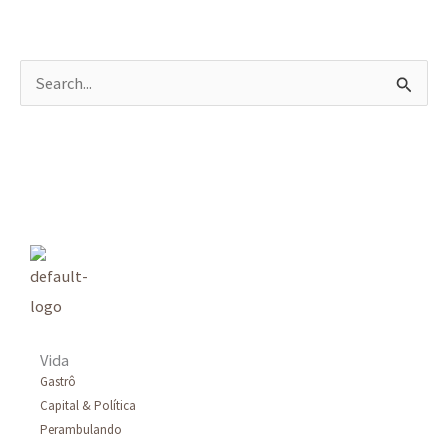
P
e
s
q
u
i
s
a
r
Vida
p
Gastrô
Capital & Política
o
Perambulando
r