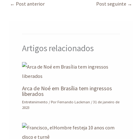
←
Post anterior
Post seguinte
→
s
o
e
e
a
o
d
g
r
k
I
r
e
n
a
Artigos relacionados
m
Arca de Noé em Brasília tem ingressos
liberados
Entretenimento
/ Por
Fernando Lackman
/
31 de janeiro de
2023