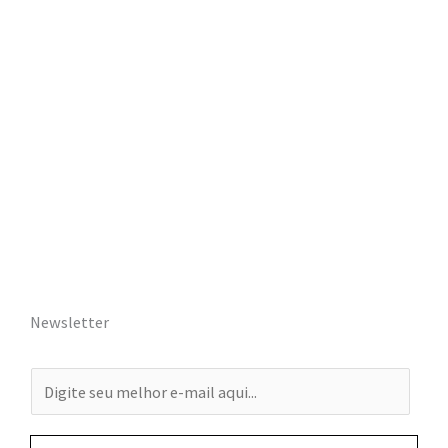
Newsletter
E
-
m