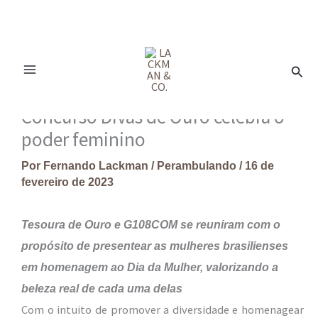
Ir
para
Pesq
o
conteúdo
Concurso Divas de Ouro celebra o
poder feminino
Por
Fernando Lackman
/
Perambulando
/
16 de
fevereiro de 2023
Tesoura de Ouro e G108COM se reuniram com o
propósito de presentear as mulheres brasilienses
em homenagem ao Dia da Mulher, valorizando a
beleza real de cada uma delas
Com o intuito de promover a diversidade e homenagear