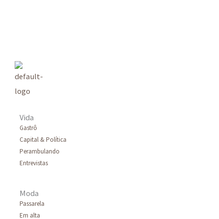
s
q
u
i
s
a
r
Vida
p
Gastrô
Capital & Política
o
Perambulando
r
Entrevistas
:
Moda
Passarela
Em alta