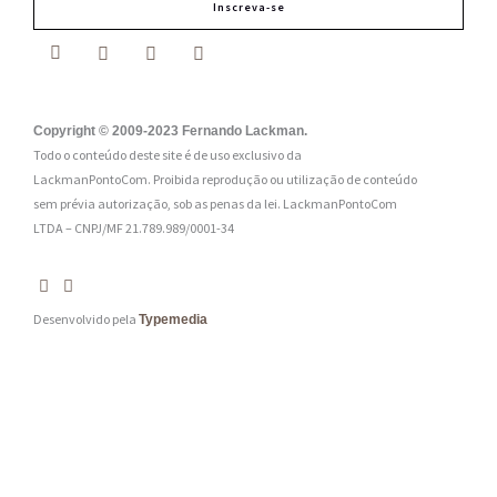
Inscreva-se
a
i
l
:
Copyright © 2009-2023 Fernando Lackman.
Todo o conteúdo deste site é de uso exclusivo da
*
LackmanPontoCom. Proibida reprodução ou utilização de conteúdo
sem prévia autorização, sob as penas da lei.
LackmanPontoCom
LTDA – CNPJ/MF 21.789.989/0001-34
Desenvolvido pela
Typemedia