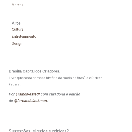
Marcas
Arte
Cultura
Entretenimento
Design
Brasília Capital dos Criadores.
Livro que conta parte da história da moda de Brasília e Distrito
Federal.
Por
@sindivestedf
com curadoria e edição
de
@fernandolackman
.
Sugestões, elogios e críticas?