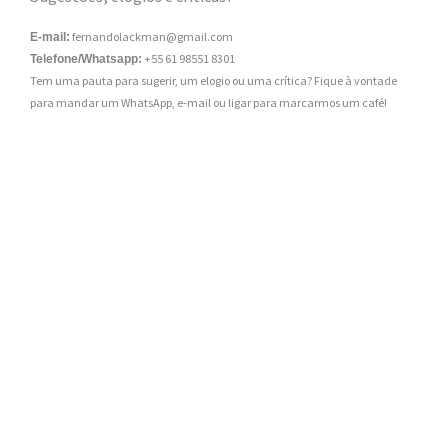
fernandolackman@gmail.com
E-mail:
+55 61 98551 8301
Telefone/Whatsapp:
Tem uma pauta para sugerir, um elogio ou uma crítica? Fique à vontade
para mandar um WhatsApp, e-mail ou ligar para marcarmos um café!